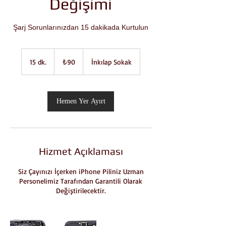
Değişimi
Şarj Sorunlarınızdan 15 dakikada Kurtulun
₺90
Türk
15 dk.
1
₺90
İnkılap Sokak
lirası
5
d
k
.
Hemen Yer Ayırt
Hizmet Açıklaması
Siz Çayınızı İçerken iPhone Piliniz Uzman
Personelimiz Tarafından Garantili Olarak
Değiştirilecektir.